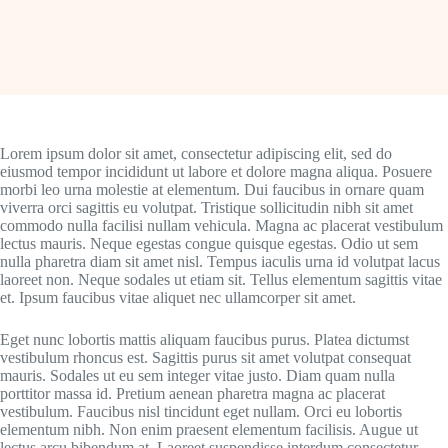
Lorem ipsum dolor sit amet, consectetur adipiscing elit, sed do
eiusmod tempor incididunt ut labore et dolore magna aliqua. Posuere
morbi leo urna molestie at elementum. Dui faucibus in ornare quam
viverra orci sagittis eu volutpat. Tristique sollicitudin nibh sit amet
commodo nulla facilisi nullam vehicula. Magna ac placerat vestibulum
lectus mauris. Neque egestas congue quisque egestas. Odio ut sem
nulla pharetra diam sit amet nisl. Tempus iaculis urna id volutpat lacus
laoreet non. Neque sodales ut etiam sit. Tellus elementum sagittis vitae
et. Ipsum faucibus vitae aliquet nec ullamcorper sit amet.
Eget nunc lobortis mattis aliquam faucibus purus. Platea dictumst
vestibulum rhoncus est. Sagittis purus sit amet volutpat consequat
mauris. Sodales ut eu sem integer vitae justo. Diam quam nulla
porttitor massa id. Pretium aenean pharetra magna ac placerat
vestibulum. Faucibus nisl tincidunt eget nullam. Orci eu lobortis
elementum nibh. Non enim praesent elementum facilisis. Augue ut
lectus arcu bibendum at. Laoreet suspendisse interdum consectetur